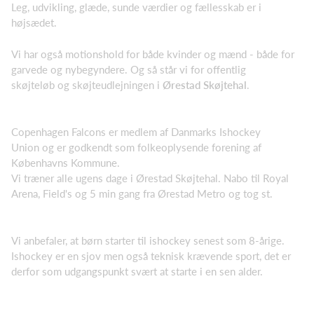
Leg, udvikling, glæde, sunde værdier og fællesskab er i
højsædet.
Vi har også motionshold for både kvinder og mænd - både for
garvede og nybegyndere. Og så står vi for offentlig
skøjteløb og skøjteudlejningen i
Ørestad Skøjtehal
.
Copenhagen Falcons er medlem af Danmarks Ishockey
Union
og er godkendt som folkeoplysende forening af
Københavns Kommune.
Vi træner alle ugens dage i Ørestad Skøjtehal. Nabo til Royal
Arena, Field's og 5 min gang fra Ørestad Metro og tog st.
Vi anbefaler, at børn starter til ishockey senest som 8-årige.
Ishockey er en sjov men også teknisk krævende sport, det er
derfor som udgangspunkt svært at starte i en sen alder.