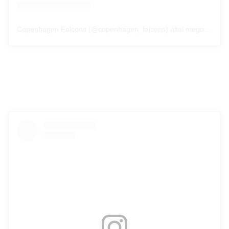
Copenhagen Falcons (@copenhagen_falcons) által megosztott bejegyzés