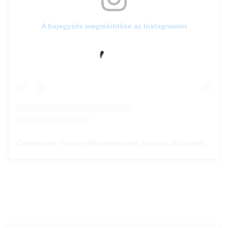
A bejegyzés megtekintése az Instagramon
Copenhagen Falcons (@copenhagen_falcons) által megosztott bejegyzés