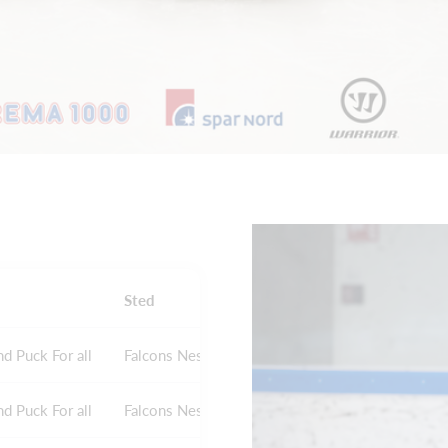
Sted
nd Puck For all
Falcons Nest
nd Puck For all
Falcons Nest