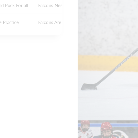
nd Puck For all
Falcons Nest
e Practice
Falcons Arena