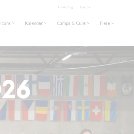
Tilmelding
Log på
lcons
Kalender
Camps & Cups
Flere